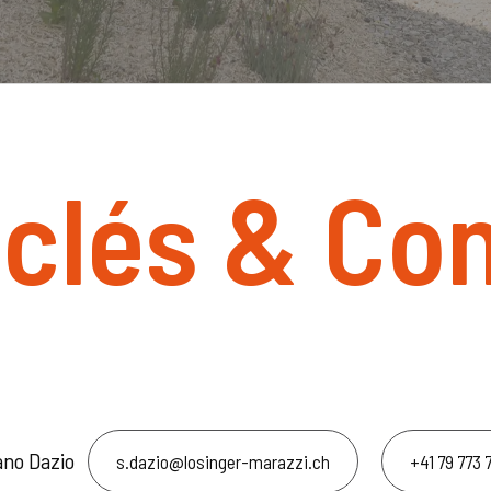
 clés & Co
no Dazio
s.dazio@losinger-marazzi.ch
+41 79 773 