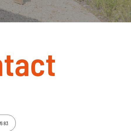
ntact
76 83