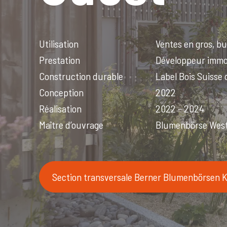
Utilisation
Ventes en gros, b
Prestation
Développeur immobi
Construction durable
Label Bois Suisse
Conception
2022
Réalisation
2022 - 2024
Maître d’ouvrage
Blumenbörse West
Section transversale Berner Blumenbörsen 