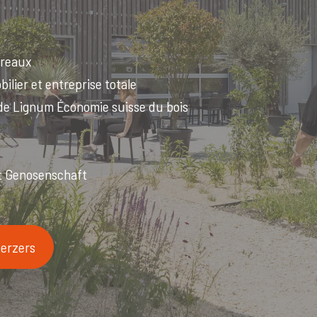
ureaux
lier et entreprise totale
 de Lignum Économie suisse du bois
 Genosenschaft
Kerzers