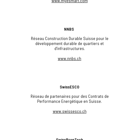
www.myesmart.com
NNBS
Réseau Construction Durable Suisse pour le
développement durable de quartiers et
d’infrastructures.
www.nnbs.ch
SwissESCO
Réseau de partenaires pour des Contrats de
Performance Energétique en Suisse.
www.swissesco.ch
SwissPropTech