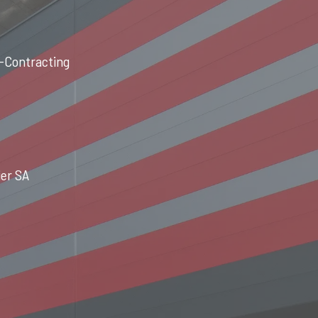
s-Contracting
ier SA