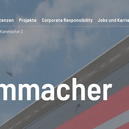
tenzen
Projekte
Corporate Responsibility
Jobs und Karri
e Kammacher 2
ammacher