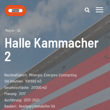
Meyrin - GE
Halle Kammacher
2
Nachhaltigkeit
Minergie, Energies-Contracting
SIA Volumen
108'692 m3
Geschossfläche
20'000 m2
Planung
2017
Ausführung
2017-2021
Bauherr
Gestiparc Immobilier SA