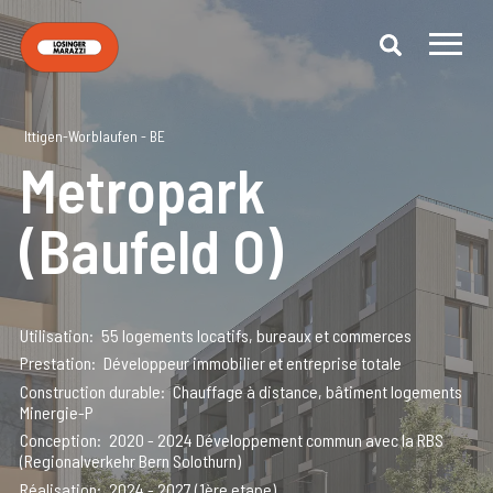
Ittigen-Worblaufen - BE
Metropark
(Baufeld O)
Utilisation
55 logements locatifs, bureaux et commerces
Prestation
Développeur immobilier et entreprise totale
Construction durable
Chauffage à distance, bâtiment logements
Minergie-P
Conception
2020 - 2024 Développement commun avec la RBS
(Regionalverkehr Bern Solothurn)
Réalisation
2024 - 2027 (1ère etape)