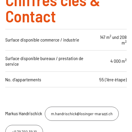
Contact
2
147 m
und 208
Surface disponible commerce / industrie
2
m
Surface disponible bureaux / prestation de
2
4 000 m
service
No. d'appartements
55 (1ère étape)
Markus Handrischick
m.handrischick@losinger-marazzi.ch
+41 79 702 39 10