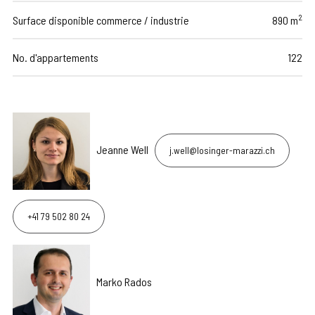
2
Surface disponible commerce / industrie
890 m
No. d'appartements
122
Jeanne Well
j.well@losinger-marazzi.ch
+41 79 502 80 24
Marko Rados