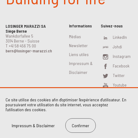
Informations
Suivez-nous
LOSINGER MARAZZI SA
Siège Berne
Wankdorfallee 5
Médias
LinkedIn
3014 Berne - Suisse
Newsletter
T
+41 58 456 75 00
Johdi
bern@losinger-marazzi.ch
Liens utiles
Instagram
Impressum &
Facebook
Disclaimer
Twitter
Youtube
Ce site utilise des cookies afin d'optimiser l'expérience d'utilisateur. En
poursuivant votre utilisation du site internet, vous acceptez
l'utilisation des cookies.
Impressum & Disclaimer
Confirmer
Impressum & Disclaimer
Contact
2026 Losinger Marazzi AG