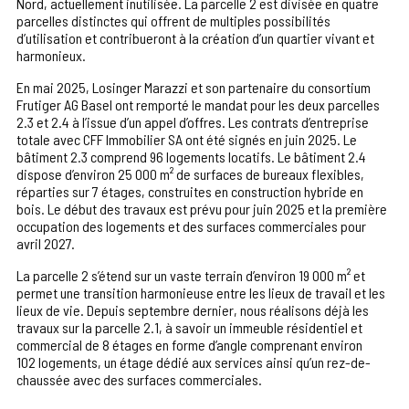
Nord, actuellement inutilisée. La parcelle 2 est divisée en quatre
parcelles distinctes qui offrent de multiples possibilités
d’utilisation et contribueront à la création d’un quartier vivant et
harmonieux.
En mai 2025, Losinger Marazzi et son partenaire du consortium
Frutiger AG Basel ont remporté le mandat pour les deux parcelles
2.3 et 2.4 à l’issue d’un appel d’offres. Les contrats d’entreprise
totale avec CFF Immobilier SA ont été signés en juin 2025. Le
bâtiment 2.3 comprend 96 logements locatifs. Le bâtiment 2.4
dispose d’environ 25 000 m² de surfaces de bureaux flexibles,
réparties sur 7 étages, construites en construction hybride en
bois. Le début des travaux est prévu pour juin 2025 et la première
occupation des logements et des surfaces commerciales pour
avril 2027.
La parcelle 2 s’étend sur un vaste terrain d’environ 19 000 m² et
permet une transition harmonieuse entre les lieux de travail et les
lieux de vie. Depuis septembre dernier, nous réalisons déjà les
travaux sur la parcelle 2.1, à savoir un immeuble résidentiel et
commercial de 8 étages en forme d’angle comprenant environ
102 logements, un étage dédié aux services ainsi qu’un rez-de-
chaussée avec des surfaces commerciales.