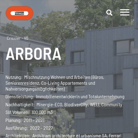
Crissier - VD
ARBORA
Nutzung
Mischnutzung Wohnen und Arbeiten (Büros,
Seniorenresidenz, Co-Living Appartements und
Nahversorgungsmöglichkeiten)
Dienstleistung
Immobilienentwicklerin und Totalunternehmung
Nachhaltigkeit
Minergie-ECO, BiodiverCity, WELL Community
SIA Volumen
100 000 m3
Planung
2011 - 2021
Ausführung
2022 - 2027
Architekt/en
Architram architecture et urbanisme SA, Ferrari