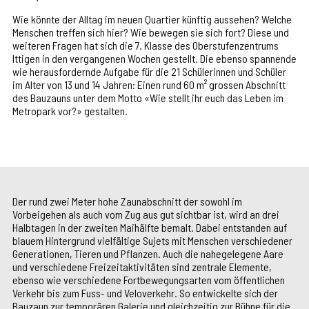
Wie könnte der Alltag im neuen Quartier künftig aussehen? Welche
Menschen treffen sich hier? Wie bewegen sie sich fort? Diese und
weiteren Fragen hat sich die 7. Klasse des Oberstufenzentrums
Ittigen in den vergangenen Wochen gestellt. Die ebenso spannende
wie herausfordernde Aufgabe für die 21 Schülerinnen und Schüler
im Alter von 13 und 14 Jahren: Einen rund 60 m² grossen Abschnitt
des Bauzauns unter dem Motto «Wie stellt ihr euch das Leben im
Metropark vor?» gestalten.
Der rund zwei Meter hohe Zaunabschnitt der sowohl im
Vorbeigehen als auch vom Zug aus gut sichtbar ist, wird an drei
Halbtagen in der zweiten Maihälfte bemalt. Dabei entstanden auf
blauem Hintergrund vielfältige Sujets mit Menschen verschiedener
Generationen, Tieren und Pflanzen. Auch die nahegelegene Aare
und verschiedene Freizeitaktivitäten sind zentrale Elemente,
ebenso wie verschiedene Fortbewegungsarten vom öffentlichen
Verkehr bis zum Fuss- und Veloverkehr. So entwickelte sich der
Bauzaun zur temporären Galerie und gleichzeitig zur Bühne für die