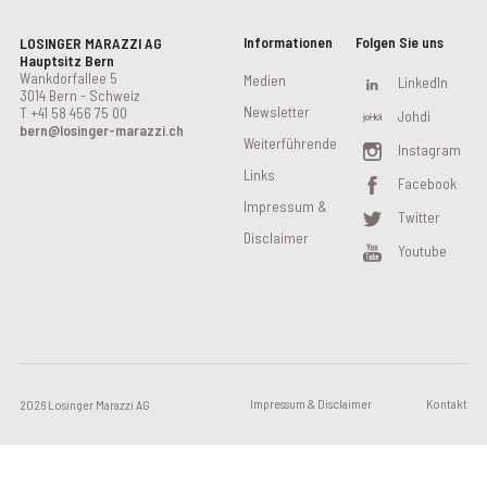
Informationen
Folgen Sie uns
LOSINGER MARAZZI AG
Hauptsitz Bern
Wankdorfallee 5
Medien
LinkedIn
3014 Bern - Schweiz
Newsletter
T
+41 58 456 75 00
Johdi
bern@losinger-marazzi.ch
Weiterführende
Instagram
Links
Facebook
Impressum &
Twitter
Disclaimer
Youtube
Impressum & Disclaimer
Kontakt
2026 Losinger Marazzi AG